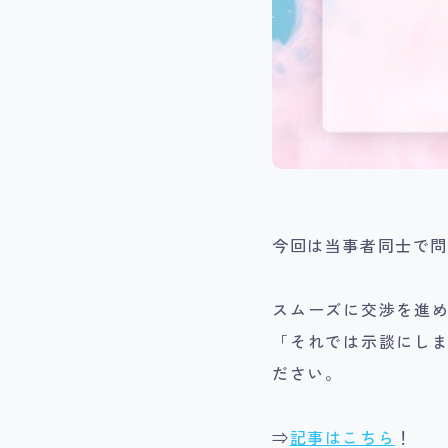
今回は当事者同士で
スムーズに交渉を進
「それでは示談にし
ださい。
⇒
記事はこちら
！