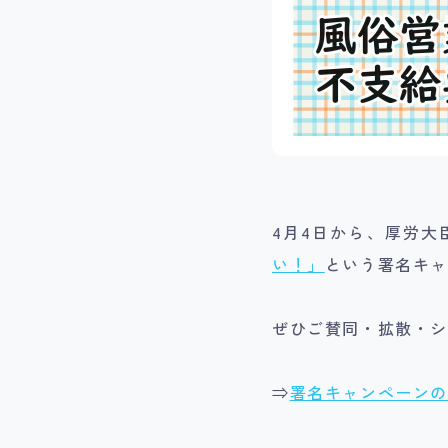
4月4日から、厚労大
い！」
という署名キ
ぜひご賛同・拡散・シ
⇒
署名キャンペーン