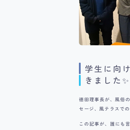
学生に向
きました✨️
徳田理事長が、風俗
セージ、風テラスで
この記事が、​誰にも